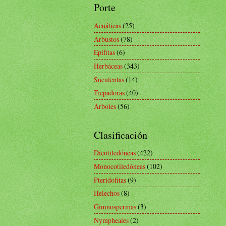
Porte
Acuáticas
(25)
Arbustos
(78)
Epifitas
(6)
Herbáceas
(343)
Suculentas
(14)
Trepadoras
(40)
Árboles
(56)
Clasificación
Dicotiledóneas
(422)
Monocotiledóneas
(102)
Pteridofitas
(9)
Helechos
(8)
Gimnospermas
(3)
Nympheales
(2)