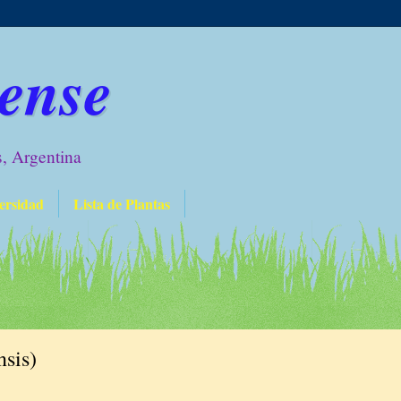
ense
s, Argentina
ersidad
Lista de Plantas
nsis)