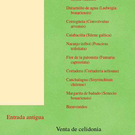
Duraznillo de agua (Ludwigia
bonariensis)
Corregüela (Convolvulus
arvensis)
Calabacilla (Silene gallica)
Naranjo trébol (Poncirus
trifoliata)
Flor de la palomita (Fumaria
capreolata)
Cortadera (Cortaderia selloana)
Canchalagua (Sisyrinchium
chilense)
Margarita de bañado (Senecio
bonariensis)
Bienvenidos
Entrada antigua
Venta de celidonia