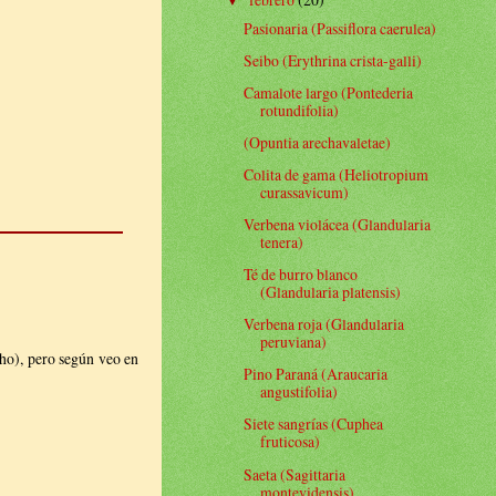
▼
Pasionaria (Passiflora caerulea)
Seibo (Erythrina crista-galli)
Camalote largo (Pontederia
rotundifolia)
(Opuntia arechavaletae)
Colita de gama (Heliotropium
curassavicum)
Verbena violácea (Glandularia
tenera)
Té de burro blanco
(Glandularia platensis)
Verbena roja (Glandularia
peruviana)
cho), pero según veo en
Pino Paraná (Araucaria
angustifolia)
Siete sangrías (Cuphea
fruticosa)
Saeta (Sagittaria
montevidensis)