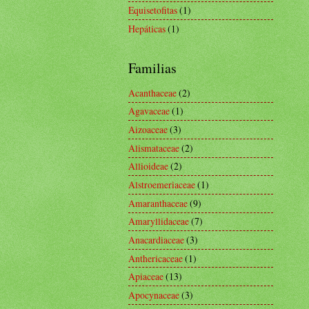
Equisetofitas
(1)
Hepáticas
(1)
Familias
Acanthaceae
(2)
Agavaceae
(1)
Aizoaceae
(3)
Alismataceae
(2)
Allioideae
(2)
Alstroemeriaceae
(1)
Amaranthaceae
(9)
Amaryllidaceae
(7)
Anacardiaceae
(3)
Anthericaceae
(1)
Apiaceae
(13)
Apocynaceae
(3)