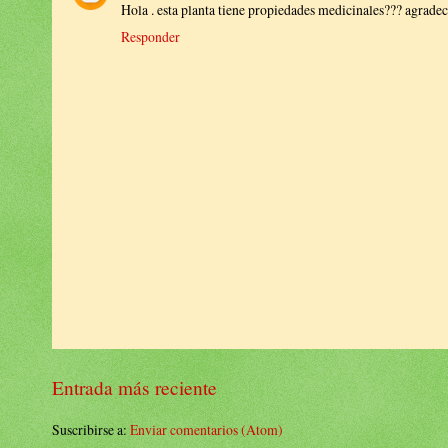
Hola . esta planta tiene propiedades medicinales??? agradec
Responder
Entrada más reciente
Suscribirse a:
Enviar comentarios (Atom)