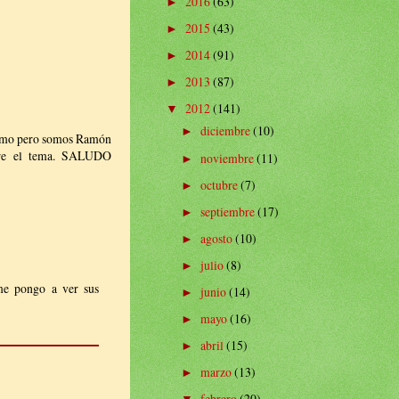
2016
(63)
►
2015
(43)
►
2014
(91)
►
2013
(87)
►
2012
(141)
▼
diciembre
(10)
►
o pero somos Ramón
bre el tema. SALUDO
noviembre
(11)
►
octubre
(7)
►
septiembre
(17)
►
agosto
(10)
►
julio
(8)
►
 me pongo a ver sus
junio
(14)
►
mayo
(16)
►
abril
(15)
►
marzo
(13)
►
febrero
(20)